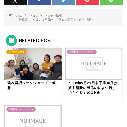
HOME
ブログ
セミナー情報
【最終案内】いよいよ明日から「使命の真実セミナー」開催！
RELATED POST
セミナーご感想
新着情報・キャンペーン
強み発掘ワークショップご感
2018年5月29日射手座満月は
想
旅や冒険に出るのによい時、
でもやりすぎはNG
新着情報・キャンペーン