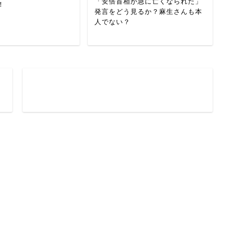
「安倍首相が急に亡くなられた」
！
発言をどう見るか？麻生さんも本
人でない？
ー