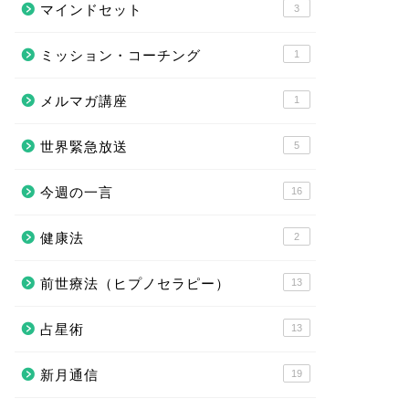
マインドセット
3
ミッション・コーチング
1
メルマガ講座
1
世界緊急放送
5
今週の一言
16
健康法
2
前世療法（ヒプノセラピー）
13
占星術
13
新月通信
19