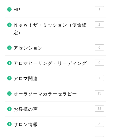
HP
1
Ｎｅｗ！ザ・ミッション（使命鑑
2
定)
アセンション
6
アロマヒーリング・リーディング
9
アロマ関連
7
オーラソーマカラーセラピー
13
お客様の声
38
サロン情報
3