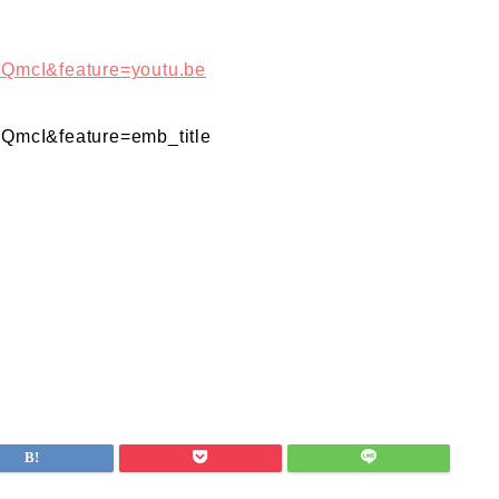
QmcI&feature=youtu.be
QmcI&feature=emb_title