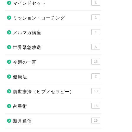
マインドセット
3
ミッション・コーチング
1
メルマガ講座
1
世界緊急放送
5
今週の一言
16
健康法
2
前世療法（ヒプノセラピー）
13
占星術
13
新月通信
19