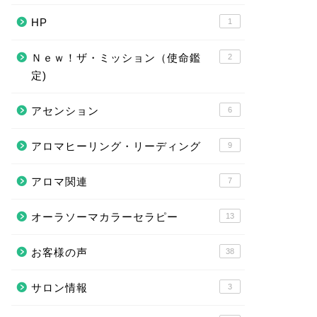
HP
1
Ｎｅｗ！ザ・ミッション（使命鑑
2
定)
アセンション
6
アロマヒーリング・リーディング
9
アロマ関連
7
オーラソーマカラーセラピー
13
お客様の声
38
サロン情報
3