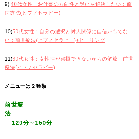
9)
40代女性：お仕事の方向性と迷いを解決したい：前
世療法(ヒプノセラピー)
10)
50代女性：自分の選択と対人関係に自信がもてな
い：前世療法(ヒプノセラピー)+ヒーリング
11)
30代女性：女性性が発揮できないからの解放：前世
療法(ヒプノセラピー)
メニューは２種類
前世療
法
120
分～
150
分