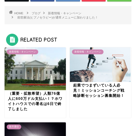
HOME
ブログ
新着情報・キャンペーン
前世療法(ヒプノセラピー)が通常メニューに加わりました！
RELATED POST
新着情報・キャンペーン
新着情報・キャンペーン
起業でつまずいている人必
見！ミッションコーチング戦
（重要・拡散希望）人類76億
略診断セッション募集開始！
人に600万ドル支払い！？ホワ
イトハウスでの署名は6日で終
了しました
新月通信