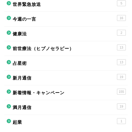
5
世界緊急放送
16
今週の一言
2
健康法
13
前世療法（ヒプノセラピー）
13
占星術
19
新月通信
155
新着情報・キャンペーン
19
満月通信
1
起業