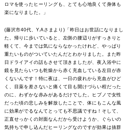
ロマを使ったヒーリングも、とても心地良くて身体も
楽になりました。」
(藤沢市40代、Y.Aさまより)
「昨日はお世話になりまし
た。帰りに歩いていると、左側の腰辺りがすっきりと
軽くて、今までは気にならなかったけれど、やっぱり
重たいものがついていたんだとわかりました。また昨
日ドライアイの話もさせて頂きましたが、夜入浴中に
鏡を見たらいつも乾燥から赤く充血している左目が赤
くないんです！特に夜は、一日の疲れから充血がひど
く、目薬を差さないと痛くて目も開けづらい程だった
のに、わずかな赤みがあるだけでした。ヒプノで女性
だった頃の悲しみを
解放したことで、体にもこんな風
に効果がでるなんてとっても不思議ですね！そして、
正直せっかくの対面なんだから受けようか、ぐらいの
気持ちで申し込んだヒーリングなのですが効果は抜群