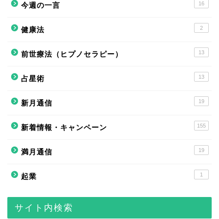
16
今週の一言
2
健康法
13
前世療法（ヒプノセラピー）
13
占星術
19
新月通信
155
新着情報・キャンペーン
19
満月通信
1
起業
サイト内検索