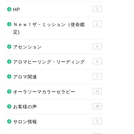
HP
1
Ｎｅｗ！ザ・ミッション（使命鑑
2
定)
アセンション
6
アロマヒーリング・リーディング
9
アロマ関連
7
オーラソーマカラーセラピー
13
お客様の声
38
サロン情報
3