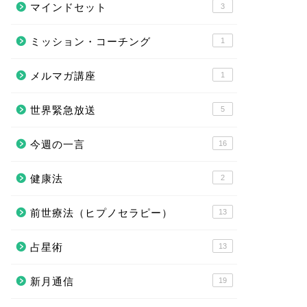
マインドセット
3
ミッション・コーチング
1
メルマガ講座
1
世界緊急放送
5
今週の一言
16
健康法
2
前世療法（ヒプノセラピー）
13
占星術
13
新月通信
19