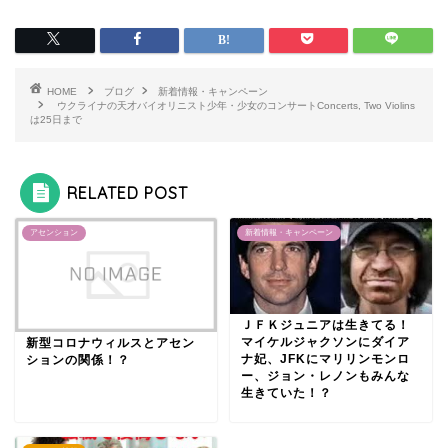
HOME
ブログ
新着情報・キャンペーン
ウクライナの天才バイオリニスト少年・少女のコンサートConcerts, Two Violins
は25日まで
RELATED POST
アセンション
新着情報・キャンペーン
ＪＦＫジュニアは生きてる！
マイケルジャクソンにダイア
新型コロナウィルスとアセン
ナ妃、JFKにマリリンモンロ
ションの関係！？
ー、ジョン・レノンもみんな
生きていた！？