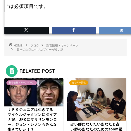
*
は必須項目です。
HOME
ブログ
新着情報・キャンペーン
日本の上空にヘリコプターが多い訳
RELATED POST
新着情報・キャンペーン
セミナー情報
ＪＦＫジュニアは生きてる！
マイケルジャクソンにダイア
ナ妃、JFKにマリリンモンロ
占い師になりたいあなたと占
ー、ジョン・レノンもみんな
い師のあなたのためのzoom鑑
生きていた！？