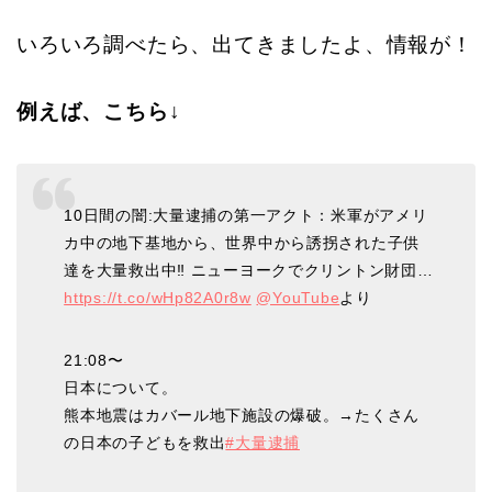
いろいろ調べたら、出てきましたよ、情報が！
例えば、こちら↓
10日間の闇:大量逮捕の第一アクト：米軍がアメリ
カ中の地下基地から、世界中から誘拐された子供
達を大量救出中‼︎ ニューヨークでクリントン財団…
https://t.co/wHp82A0r8w
@YouTube
より
21:08〜
日本について。
熊本地震はカバール地下施設の爆破。→たくさん
の日本の子どもを救出
#大量逮捕