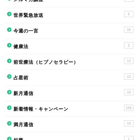
5
世界緊急放送
16
今週の一言
2
健康法
13
前世療法（ヒプノセラピー）
13
占星術
19
新月通信
155
新着情報・キャンペーン
19
満月通信
1