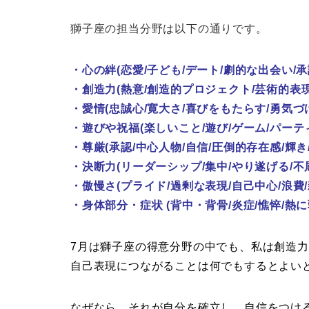
獅子座の担当分野は以下の通りです。
・心の絆(恋愛/子ども/デート/劇的な出会い/
・創造力(熱意/創造的プロジェクト/芸術的表現
・愛情(忠誠心/寛大さ/喜びをもたらす/勇気づけ
・遊びや祝福(楽しいこと/遊び/ゲーム/パーテ
・尊厳(承認/中心人物/自信/圧倒的存在感/輝き
・決断力(リーダーシップ/集中/やり遂げる/不
・傲慢さ(プライド/過剰な表現/自己中心/浪費
・身体部分・症状 (背中・背骨/炎症/憔悴/熱に
7月は獅子座の得意分野の中でも、私は創造力(
自己表現につながることは何でもするとよい
なぜなら、それが自分を確立し、自信をつけ