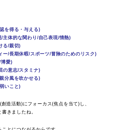
承認を得る・与える)
/主体的な関わり/自己表現/情熱)
る/親切)
ィー/長期休暇/スポーツ/冒険のためのリスク)
/博愛)
屈の意志/スタミナ)
/親分風を吹かせる)
弱いこと)
創造活動)にフォーカス(焦点を当て)し、
と書きましたね。
ることにつながるからです。