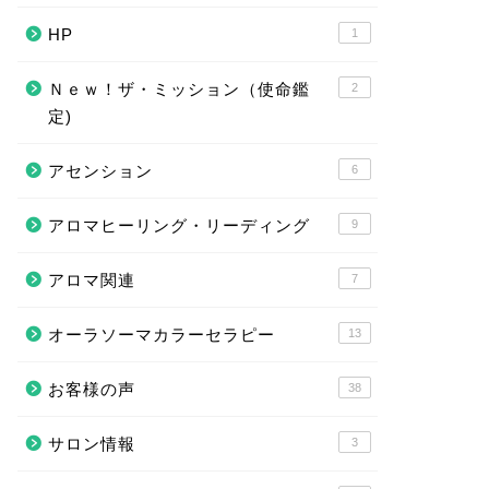
HP
1
Ｎｅｗ！ザ・ミッション（使命鑑
2
定)
アセンション
6
アロマヒーリング・リーディング
9
アロマ関連
7
オーラソーマカラーセラピー
13
お客様の声
38
サロン情報
3