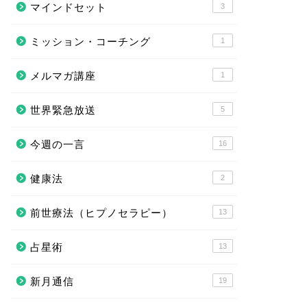
マインドセット
3
ミッション・コーチング
1
メルマガ講座
1
世界緊急放送
5
今週の一言
16
健康法
2
前世療法（ヒプノセラピー）
13
占星術
13
新月通信
19