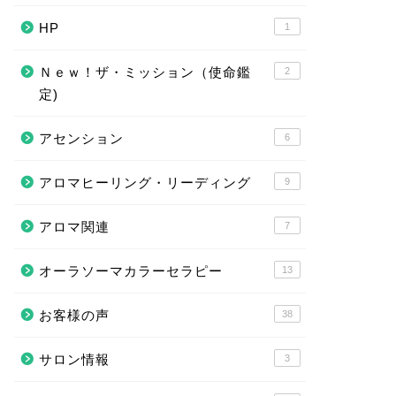
HP
1
Ｎｅｗ！ザ・ミッション（使命鑑
2
定)
アセンション
6
アロマヒーリング・リーディング
9
アロマ関連
7
オーラソーマカラーセラピー
13
お客様の声
38
サロン情報
3