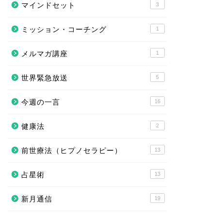
マインドセット
3
ミッション・コーチング
1
メルマガ講座
1
世界緊急放送
5
今週の一言
16
健康法
2
前世療法（ヒプノセラピー）
13
占星術
13
新月通信
19